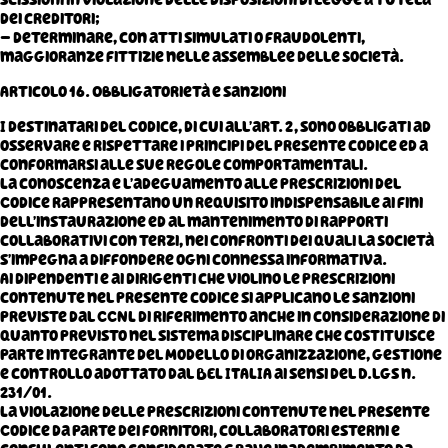
dei creditori;
– determinare, con atti simulati o fraudolenti,
maggioranze fittizie nelle assemblee delle Società.
Articolo 16. Obbligatorietà e sanzioni
I destinatari del Codice, di cui all’art. 2, sono obbligati ad
osservare e rispettare i principi del presente codice ed a
conformarsi alle sue regole comportamentali.
La conoscenza e l’adeguamento alle prescrizioni del
Codice rappresentano un requisito indispensabile ai fini
dell’instaurazione ed al mantenimento di rapporti
collaborativi con terzi, nei confronti dei quali la Società
s’impegna a diffondere ogni connessa informativa.
Ai dipendenti e ai dirigenti che violino le prescrizioni
contenute nel presente codice si applicano le sanzioni
previste dal CCNL di riferimento anche in considerazione di
quanto previsto nel sistema disciplinare che costituisce
parte integrante del Modello di organizzazione, gestione
e controllo adottato dal BEL ITALIA ai sensi del D.lgs n.
231/01.
La violazione delle prescrizioni contenute nel presente
Codice da parte dei fornitori, collaboratori esterni e