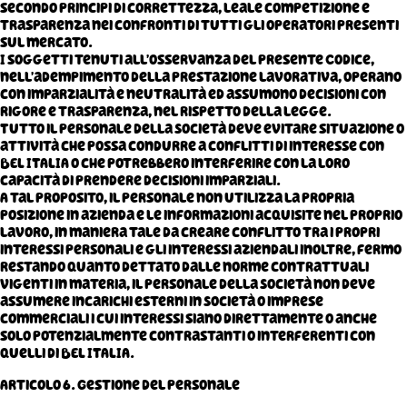
secondo principi di correttezza, leale competizione e
trasparenza nei confronti di tutti gli operatori presenti
sul mercato.
I soggetti tenuti all’osservanza del presente Codice,
nell’adempimento della prestazione lavorativa, operano
con imparzialità e neutralità ed assumono decisioni con
rigore e trasparenza, nel rispetto della legge.
Tutto il personale della Società deve evitare situazione o
attività che possa condurre a conflitti di interesse con
BEL ITALIA o che potrebbero interferire con la loro
capacità di prendere decisioni imparziali.
A tal proposito, il personale non utilizza la propria
posizione in azienda e le informazioni acquisite nel proprio
lavoro, in maniera tale da creare conflitto tra i propri
interessi personali e gli interessi aziendali inoltre, fermo
restando quanto dettato dalle norme contrattuali
vigenti in materia, il personale della Società non deve
assumere incarichi esterni in Società o imprese
commerciali i cui interessi siano direttamente o anche
solo potenzialmente contrastanti o interferenti con
quelli di BEL ITALIA.
Articolo 6. Gestione del personale