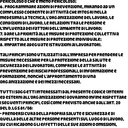
pericoloso o che è meno pericoloso;
6. programmare azioni di prevenzione, mirando ad un
complesso coerente di attività che integri nella
medesima la tecnica, l’organizzazione del lavoro, le
condizioni di lavoro, le relazioni tra le persone e
l’influenza dei fattori dell’ambiente di lavoro;
7. dare la priorità alle misure di protezione collettiva
rispetto alle misure di protezione individuale;
8. impartire adeguate istruzioni ai lavoratori.
Tali principi sono utilizzati dall’impresa per prendere le
misure necessarie per la protezione della Salute e
Sicurezza dei lavoratori, comprese le attività di
prevenzione dei rischi professionali, di informazione e
formazione, nonché l’approntamento di una
organizzazione e dei mezzi necessari.
Tutti i soggetti interessati dal presente codice (interni
ed esterni all’organizzazione) dovranno infine rispettare
i seguenti principi, così come previsto anche dall’art. 20
del D.Lgs 81/08:
• prendersi cura della propria salute e sicurezza e di
quella delle altre persone presenti sul luogo di lavoro,
su cui ricadono gli effetti delle sue azioni o omissioni,