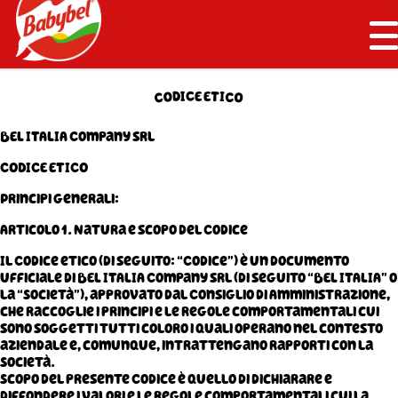
G
G
Cookies management panel
o
o
t
t
M
o
o
Back to homepage
e
m
m
n
a
a
T
D
I
I
C
E
E
O
O
C
C
u
i
i
n
n
BEL ITALIA Company srl
n
c
a
o
CODICE ETICO
v
n
i
t
Principi generali:
g
e
a
n
Articolo 1. Natura e scopo del Codice
t
t
i
Il Codice etico (di seguito: “Codice”) è un documento
o
ufficiale di BEL ITALIA Company srl (di seguito “BEL ITALIA” o
n
la “Società”), approvato dal Consiglio di Amministrazione,
che raccoglie i principi e le regole comportamentali cui
sono soggetti tutti coloro i quali operano nel contesto
aziendale e, comunque, intrattengano rapporti con la
Società.
Scopo del presente Codice è quello di dichiarare e
diffondere i valori e le regole comportamentali cui la