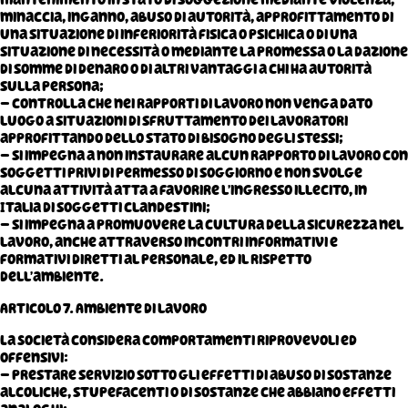
minaccia, inganno, abuso di autorità, approfittamento di
una situazione di inferiorità fisica o psichica o di una
situazione di necessità o mediante la promessa o la dazione
di somme di denaro o di altri vantaggi a chi ha autorità
sulla persona;
– controlla che nei rapporti di lavoro non venga dato
luogo a situazioni di sfruttamento dei lavoratori
approfittando dello stato di bisogno degli stessi;
– si impegna a non instaurare alcun rapporto di lavoro con
soggetti privi di permesso di soggiorno e non svolge
alcuna attività atta a favorire l’ingresso illecito, in
Italia di soggetti clandestini;
– si impegna a promuovere la cultura della sicurezza nel
lavoro, anche attraverso incontri informativi e
formativi diretti al personale, ed il rispetto
dell’ambiente.
Articolo 7. Ambiente di lavoro
La Società considera comportamenti riprovevoli ed
offensivi:
– prestare servizio sotto gli effetti di abuso di sostanze
alcoliche, stupefacenti o di sostanze che abbiano effetti