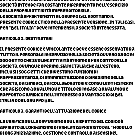
Società intende far costante riferimento nell’esercizio
della propria attività imprenditoriale.
Le società appartenenti al GRUPPO BEL adottano il
presente Codice Etico nella presente versione. In tali casi,
per “BEL ITALIA” deve intendersi la società interessata.
Articolo 2. Destinatari
Il presente Codice è vincolante e deve essere osservato da
tutto il personale in servizio nella Società ovvero da ogni
soggetto che svolge attività in nome e per conto della
Società, ovunque operino, sia in Italia che all’estero,
inclusi i soggetti che rivestono funzioni di
rappresentanza, di amministrazione o direzione della
Società, dai Sindaci, dai collaboratori e consulenti esterni
che agiscono a qualunque titolo ed in base a qualunque
rapporto giuridico nell’interesse o a vantaggio di BEL
ITALIA o del Gruppo Bel.
Articolo 3. Garanti dell’attuazione del Codice
La verifica sulla diffusione e sul rispetto del Codice è
affidato all’Organismo di Vigilanza previsto dal “Modello
di Organizzazione, Gestione e Controllo ai sensi del