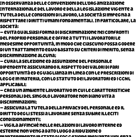
In osservanza delle Convenzioni dell’Organizzazione
Internazionale del Lavoro e della legislazione vigente a
tutela delle condizioni di lavoro, la Società si impegna a
rispettare i diritti umani fondamentali. In particolare, la
Società:
– evita qualsiasi forma di discriminazione nei confronti
del proprio personale e offre a tutti i lavoratori le
medesime opportunità, in modo che ciascuno possa godere
di un trattamento equo basato su criteri di merito, senza
discriminazione alcuna;
– cura la selezione ed assunzione del personale
dipendente assicurando il rispetto dei valori di pari
opportunità ed eguaglianza in linea con le prescrizioni di
legge in materia, con lo Statuto dei lavoratori ed i CCNL
applicabili;
– crea un ambiente lavorativo in cui le caratteristiche
personali del singolo lavoratore non diano vita a
discriminazioni;
– assicura la tutela della privacy del personale ed il
diritto degli stessi a lavorare senza subire illeciti
condizionamenti;
– vigila affinché nelle relazioni di lavoro interne ed
esterne non venga dato luogo a riduzione o
mantenimento in stato di soggezione mediante violenza,