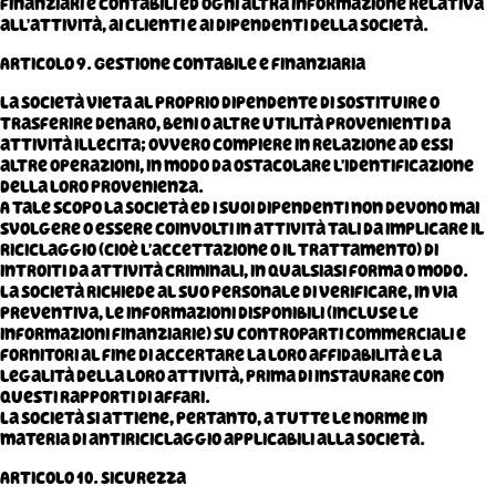
finanziari e contabili ed ogni altra informazione relativa
all’attività, ai clienti e ai dipendenti della Società.
Articolo 9. Gestione contabile e finanziaria
La Società vieta al proprio dipendente di sostituire o
trasferire denaro, beni o altre utilità provenienti da
attività illecita; ovvero compiere in relazione ad essi
altre operazioni, in modo da ostacolare l’identificazione
della loro provenienza.
A tale scopo la Società ed i suoi dipendenti non devono mai
svolgere o essere coinvolti in attività tali da implicare il
riciclaggio (cioè l’accettazione o il trattamento) di
introiti da attività criminali, in qualsiasi forma o modo.
La Società richiede al suo personale di verificare, in via
preventiva, le informazioni disponibili (incluse le
informazioni finanziarie) su controparti commerciali e
fornitori al fine di accertare la loro affidabilità e la
legalità della loro attività, prima di instaurare con
questi rapporti di affari.
La Società si attiene, pertanto, a tutte le norme in
materia di antiriciclaggio applicabili alla Società.
Articolo 10. Sicurezza