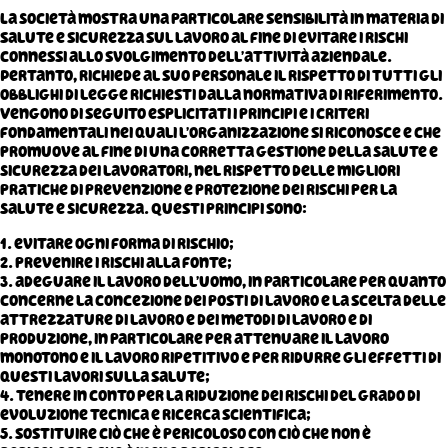
La Società mostra una particolare sensibilità in materia di
salute e sicurezza sul lavoro al fine di evitare i rischi
connessi allo svolgimento dell’attività aziendale.
Pertanto, richiede al suo personale il rispetto di tutti gli
obblighi di legge richiesti dalla normativa di riferimento.
Vengono di seguito esplicitati i principi e i criteri
fondamentali nei quali l’organizzazione si riconosce e che
promuove al fine di una corretta gestione della Salute e
Sicurezza dei lavoratori, nel rispetto delle migliori
pratiche di prevenzione e protezione dei rischi per la
Salute e Sicurezza. Questi principi sono:
1. evitare ogni forma di rischio;
2. prevenire i rischi alla fonte;
3. adeguare il lavoro dell’uomo, in particolare per quanto
concerne la concezione dei posti di lavoro e la scelta delle
attrezzature di lavoro e dei metodi di lavoro e di
produzione, in particolare per attenuare il lavoro
monotono e il lavoro ripetitivo e per ridurre gli effetti di
questi lavori sulla salute;
4. tenere in conto per la riduzione dei rischi del grado di
evoluzione tecnica e ricerca scientifica;
5. sostituire ciò che è pericoloso con ciò che non è