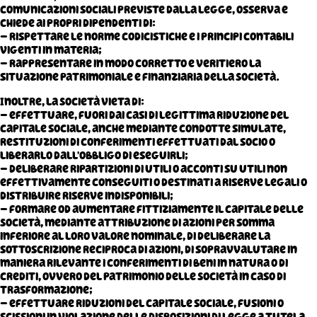
comunicazioni sociali previste dalla legge, osserva e
chiede ai propri dipendenti di:
– rispettare le norme codicistiche e i principi contabili
vigenti in materia;
– rappresentare in modo corretto e veritiero la
situazione patrimoniale e finanziaria della Società.
Inoltre, la Società vieta di:
– effettuare, fuori dai casi di legittima riduzione del
capitale sociale, anche mediante condotte simulate,
restituzioni di conferimenti effettuati dal socio o
liberarlo dall’obbligo di eseguirli;
– deliberare ripartizioni di utili o acconti su utili non
effettivamente conseguiti o destinati a riserve legali o
distribuire riserve indisponibili;
– formare od aumentare fittiziamente il capitale delle
Società, mediante attribuzione di azioni per somma
inferiore al loro valore nominale, di deliberare la
sottoscrizione reciproca di azioni, di sopravvalutare in
maniera rilevante i conferimenti di beni in natura o di
crediti, ovvero del patrimonio delle Società in caso di
trasformazione;
– effettuare riduzioni del capitale sociale, fusioni o
scissioni in violazione delle disposizioni di legge a tutela