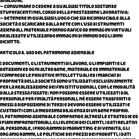
analoghi;
– consumare o cedere a qualsiasi titolo sostanze
stupefacenti nel corso della prestazione lavorativa;
– detenere in qualsiasi luogo che sia riconducibile alla
Società o scaricare dalla rete con l’uso di strumenti
aziendali, materiale pornografico od immagini virtuali
realizzate utilizzando immagini di minori degli anni
diciotto.
Articolo 8. Uso del patrimonio aziendale
I documenti, gli strumenti di lavoro, gli impianti e le
dotazioni ed ogni altro bene, materiale ed immateriale
(comprese le privative intellettuali ed i marchi) di
proprietà della Società sono utilizzati esclusivamente
per la realizzazione dei fini istituzionali, con le modalità
dalla stessa fissate; non possono essere utilizzati dal
personale per finalità personali, né essere trasferiti o
messi a disposizione di terzi e devono essere utilizzati e
custoditi con la medesima diligenza di un bene proprio.
Il patrimonio aziendale comprende altresì le strategie ed
i piani imprenditoriali, gli elenchi dei clienti, i dati relativi
al personale, i programmi di marketing e di vendita, gli
organigrammi, le politiche dei prezzi dei prodotti, i dati