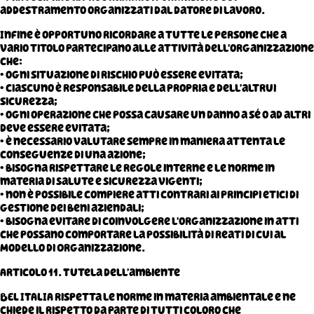
addestramento organizzati dal datore di lavoro.
Infine è opportuno ricordare a tutte le persone che a
vario titolo partecipano alle attività dell’organizzazione
che:
• ogni situazione di rischio può essere evitata;
• ciascuno è responsabile della propria e dell’altrui
sicurezza;
• ogni operazione che possa causare un danno a sé o ad altri
deve essere evitata;
• è necessario valutare sempre in maniera attenta le
conseguenze di una azione;
• bisogna rispettare le regole interne e le norme in
materia di Salute e Sicurezza vigenti;
• non è possibile compiere atti contrari ai principi etici di
gestione dei beni aziendali;
• bisogna evitare di coinvolgere l’organizzazione in atti
che possano comportare la possibilità di reati di cui al
Modello di Organizzazione.
Articolo 11. Tutela dell’ambiente
BEL ITALIA rispetta le norme in materia ambientale e ne
chiede il rispetto da parte di tutti coloro che