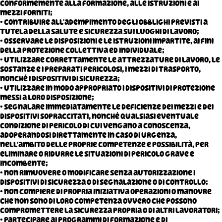
conformemente alla formazione, alle istruzioni e ai
mezzi forniti;
• contribuire all’adempimento degli obblighi previsti a
tutela della salute e sicurezza sui luoghi di lavoro;
• osservare le disposizioni e le istruzioni impartite, ai fini
della protezione collettiva ed individuale;
• utilizzare correttamente le attrezzature di lavoro, le
sostanze e i preparati pericolosi, i mezzi di trasporto,
nonché i dispositivi di sicurezza;
• utilizzare in modo appropriato i dispositivi di protezione
messi a loro disposizione;
• segnalare immediatamente le deficienze dei mezzi e dei
dispositivi sopraccitati, nonché qualsiasi eventuale
condizione di pericolo di cui vengano a conoscenza,
adoperandosi direttamente in caso di urgenza,
nell’ambito delle proprie competenze e possibilità, per
eliminare o ridurre le situazioni di pericolo grave e
incombente;
• non rimuovere o modificare senza autorizzazione i
dispositivi di sicurezza o di segnalazione o di controllo;
• non compiere di propria iniziativa operazioni o manovre
che non sono di loro competenza ovvero che possono
compromettere la sicurezza propria o di altri lavoratori;
• partecipare ai programmi di formazione e di