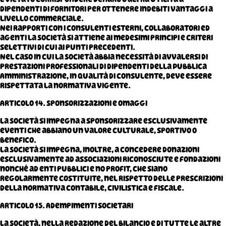
dipendenti di fornitori per ottenere indebiti vantaggi a
livello commerciale.
Nei rapporti con i consulenti esterni, collaboratori ed
agenti la Società si attiene ai medesimi principi e criteri
selettivi di cui ai punti precedenti.
Nel caso in cui la Società abbia necessità di avvalersi di
prestazioni professionali di dipendenti della Pubblica
Amministrazione, in qualità di consulente, deve essere
rispettata la normativa vigente.
Articolo 14. Sponsorizzazioni e omaggi
La Società si impegna a sponsorizzare esclusivamente
eventi che abbiano un valore culturale, sportivo o
benefico.
La Società si impegna, inoltre, a concedere donazioni
esclusivamente ad associazioni riconosciute e fondazioni
nonché ad enti pubblici e no profit, che siano
regolarmente costituite, nel rispetto delle prescrizioni
della normativa contabile, civilistica e fiscale.
Articolo 15. Adempimenti societari
La Società, nella redazione del bilancio e di tutte le altre