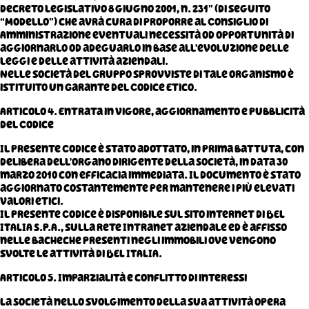
decreto legislativo 8 giugno 2001, n. 231” (di seguito
“Modello”) che avrà cura di proporre al Consiglio di
Amministrazione eventuali necessità od opportunità di
aggiornarlo od adeguarlo in base all’evoluzione delle
leggi e delle attività aziendali.
Nelle società del Gruppo sprovviste di tale organismo è
istituito un Garante del Codice Etico.
Articolo 4. Entrata in vigore, aggiornamento e pubblicità
del Codice
Il presente Codice è stato adottato, in prima battuta, con
delibera dell’organo dirigente della Società, in data 30
marzo 2010 con efficacia immediata. Il documento è stato
aggiornato costantemente per mantenere i più elevati
valori etici.
Il presente Codice è disponibile sul sito internet di BEL
ITALIA S.p.A., sulla rete Intranet aziendale ed è affisso
nelle bacheche presenti negli immobili ove vengono
svolte le attività di BEL ITALIA.
Articolo 5. Imparzialità e conflitto di interessi
La Società nello svolgimento della sua attività opera