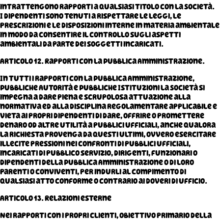
intrattengono rapporti a qualsiasi titolo con la Società.
I dipendenti sono tenuti a rispettare le leggi, le
prescrizioni e le disposizioni interne in materia ambientale
in modo da consentire il controllo sugli aspetti
ambientali da parte dei soggetti incaricati.
Articolo 12. Rapporti con la Pubblica Amministrazione.
In tutti i rapporti con la Pubblica Amministrazione,
Pubbliche Autorità e Pubbliche Istituzioni la Società si
impegna a dare piena e scrupolosa attuazione alla
normativa ed alla disciplina regolamentare applicabile e
vieta ai propri dipendenti di dare, offrire o promettere
denaro od altre utilità a pubblici ufficiali, anche qualora
la richiesta provenga da questi ultimi, ovvero esercitare
illecite pressioni nei confronti di pubblici ufficiali,
incaricati di pubblico servizio, dirigenti, funzionari o
dipendenti della Pubblica Amministrazione o di loro
parenti o conviventi, per indurli al compimento di
qualsiasi atto conforme o contrario ai doveri di ufficio.
Articolo 13. Relazioni esterne
Nei rapporti con i propri clienti, obiettivo primario della