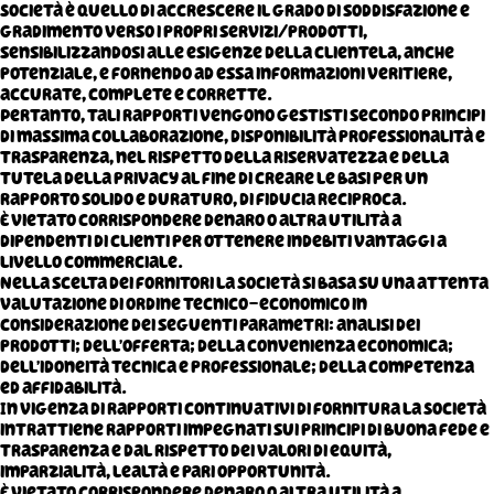
Società è quello di accrescere il grado di soddisfazione e
gradimento verso i propri servizi/prodotti,
sensibilizzandosi alle esigenze della clientela, anche
potenziale, e fornendo ad essa informazioni veritiere,
accurate, complete e corrette.
Pertanto, tali rapporti vengono gestisti secondo principi
di massima collaborazione, disponibilità professionalità e
trasparenza, nel rispetto della riservatezza e della
tutela della privacy al fine di creare le basi per un
rapporto solido e duraturo, di fiducia reciproca.
È vietato corrispondere denaro o altra utilità a
dipendenti di clienti per ottenere indebiti vantaggi a
livello commerciale.
Nella scelta dei fornitori la Società si basa su una attenta
valutazione di ordine tecnico-economico in
considerazione dei seguenti parametri: analisi dei
prodotti; dell’offerta; della convenienza economica;
dell’idoneità tecnica e professionale; della competenza
ed affidabilità.
In vigenza di rapporti continuativi di fornitura la Società
intrattiene rapporti impegnati sui principi di buona fede e
trasparenza e dal rispetto dei valori di equità,
imparzialità, lealtà e pari opportunità.
È vietato corrispondere denaro o altra utilità a